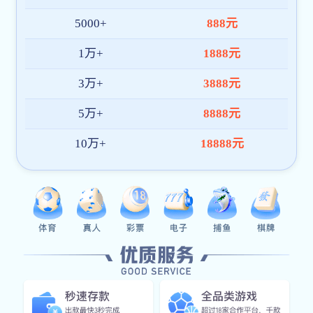
平台技术与服务能力
平台构建了一套高可用的全终端直播服务架构，集成智能风
控、秒级加载、多节点加速等核心技术，确保不同区域用户