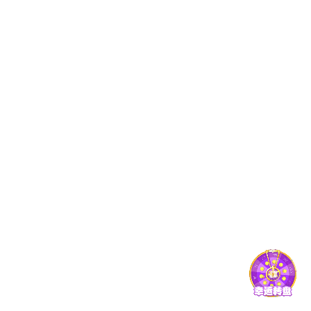
多终端无缝适配
全平台接入米乐网页版内容系统，支持
PC、APP、移动 H5，无论你在何处，赛事
内容触手可及。